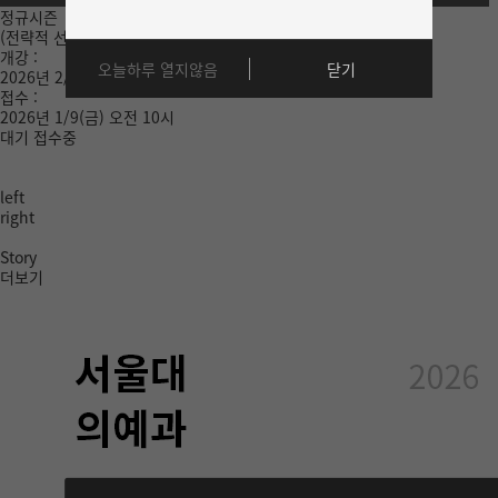
정규시즌
(전략적 선택 수업제)
개강 :
오늘하루 열지않음
닫기
2026년 2/23(월)
접수 :
2026년 1/9(금) 오전 10시
대기 접수중
left
right
Story
더보기