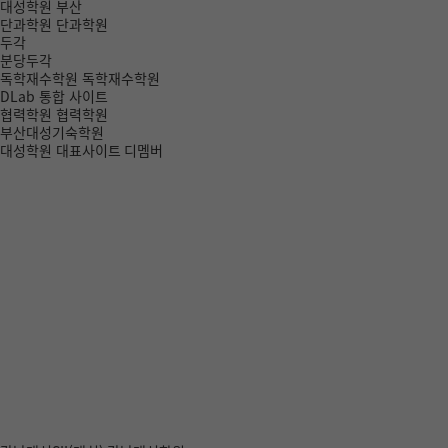
대성학원 부산
단과학원
단과학원
두각
분당두각
독학재수학원
독학재수학원
DLab 통합 사이트
협력학원
협력학원
부산대성기숙학원
대성학원 대표사이트
디멤버